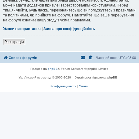
декілька секунд але надає вам більш широкі можливості. Адміністратор
може надати додаткові привілеї зареєстрованим користувачам. Перед
тим, як увійти, будь ласка, переконайтесь що ви погоджуєтесь з правилами
та політиками, які прийняті на форумі. Пам'ятайте, що ваше перебування
на форумі означає вашу згоду з усіма правилами.
Умови використання
|
Заява про конфіденційність
Реєстрація
Список форумів
Часовий пояс
UTC+03:00
Працює на
phpBB
® Forum Software © phpBB Limited
Український переклад © 2005-2020
Українська підтримка phpBB
Конфіденційність
|
Умови