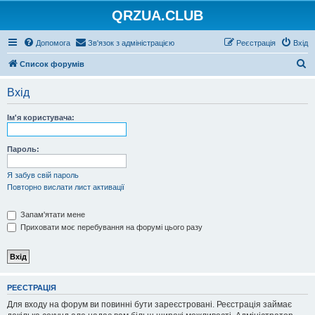
QRZUA.CLUB
Допомога
Зв'язок з адміністрацією
Реєстрація
Вхід
П
Список форумів
о
Вхід
ш
у
Ім'я користувача:
к
Пароль:
Я забув свій пароль
Повторно вислати лист активації
Запам'ятати мене
Приховати моє перебування на форумі цього разу
РЕЄСТРАЦІЯ
Для входу на форум ви повинні бути зареєстровані. Реєстрація займає