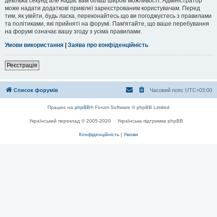
декілька секунд але надає вам більш широкі можливості. Адміністратор
може надати додаткові привілеї зареєстрованим користувачам. Перед
тим, як увійти, будь ласка, переконайтесь що ви погоджуєтесь з правилами
та політиками, які прийняті на форумі. Пам'ятайте, що ваше перебування
на форумі означає вашу згоду з усіма правилами.
Умови використання
|
Заява про конфіденційність
Реєстрація
Список форумів
Часовий пояс
UTC+03:00
Працює на
phpBB
® Forum Software © phpBB Limited
Український переклад © 2005-2020
Українська підтримка phpBB
Конфіденційність
|
Умови