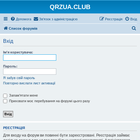
QRZUA.CLUB
Допомога
Зв'язок з адміністрацією
Реєстрація
Вхід
П
Список форумів
о
Вхід
ш
у
Ім'я користувача:
к
Пароль:
Я забув свій пароль
Повторно вислати лист активації
Запам'ятати мене
Приховати моє перебування на форумі цього разу
РЕЄСТРАЦІЯ
Для входу на форум ви повинні бути зареєстровані. Реєстрація займає