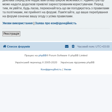
декілька секунд але надає вам більш широкі можливості. Адміністратор
може надати додаткові привілеї зареєстрованим користувачам. Перед
тим, як увійти, будь ласка, переконайтесь що ви погоджуєтесь з правилами
та політиками, які прийняті на форумі. Пам'ятайте, що ваше перебування
на форумі означає вашу згоду з усіма правилами.
Умови використання
|
Заява про конфіденційність
Реєстрація
Список форумів
Часовий пояс
UTC+03:00
Працює на
phpBB
® Forum Software © phpBB Limited
Український переклад © 2005-2020
Українська підтримка phpBB
Конфіденційність
|
Умови