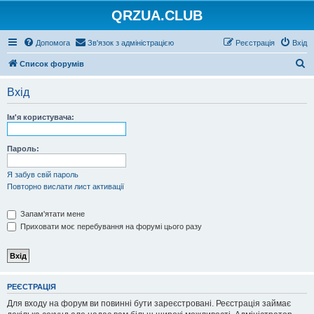
QRZUA.CLUB
Допомога
Зв'язок з адміністрацією
Реєстрація
Вхід
П
Список форумів
о
Вхід
ш
у
Ім'я користувача:
к
Пароль:
Я забув свій пароль
Повторно вислати лист активації
Запам'ятати мене
Приховати моє перебування на форумі цього разу
РЕЄСТРАЦІЯ
Для входу на форум ви повинні бути зареєстровані. Реєстрація займає