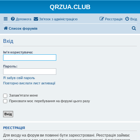
QRZUA.CLUB
Допомога
Зв'язок з адміністрацією
Реєстрація
Вхід
П
Список форумів
о
Вхід
ш
у
Ім'я користувача:
к
Пароль:
Я забув свій пароль
Повторно вислати лист активації
Запам'ятати мене
Приховати моє перебування на форумі цього разу
РЕЄСТРАЦІЯ
Для входу на форум ви повинні бути зареєстровані. Реєстрація займає