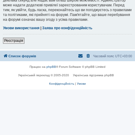
декілька секунд але надає вам більш широкі можливості. Адміністратор
може надати додаткові привілеї зареєстрованим користувачам. Перед
тим, як увійти, будь ласка, переконайтесь що ви погоджуєтесь з правилами
та політиками, які прийняті на форумі. Пам'ятайте, що ваше перебування
на форумі означає вашу згоду з усіма правилами.
Умови використання
|
Заява про конфіденційність
Реєстрація
Список форумів
Часовий пояс
UTC+03:00
Працює на
phpBB
® Forum Software © phpBB Limited
Український переклад © 2005-2020
Українська підтримка phpBB
Конфіденційність
|
Умови