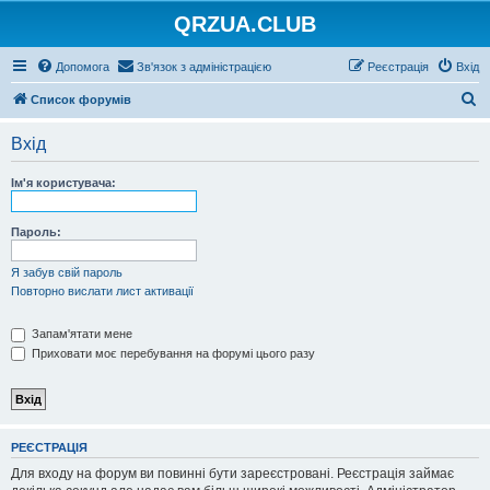
QRZUA.CLUB
Допомога
Зв'язок з адміністрацією
Реєстрація
Вхід
П
Список форумів
о
Вхід
ш
у
Ім'я користувача:
к
Пароль:
Я забув свій пароль
Повторно вислати лист активації
Запам'ятати мене
Приховати моє перебування на форумі цього разу
РЕЄСТРАЦІЯ
Для входу на форум ви повинні бути зареєстровані. Реєстрація займає