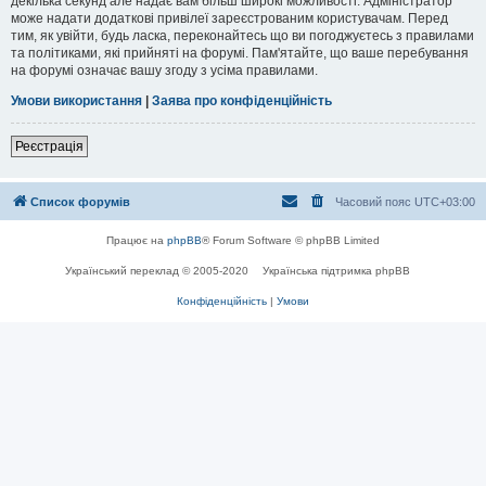
декілька секунд але надає вам більш широкі можливості. Адміністратор
може надати додаткові привілеї зареєстрованим користувачам. Перед
тим, як увійти, будь ласка, переконайтесь що ви погоджуєтесь з правилами
та політиками, які прийняті на форумі. Пам'ятайте, що ваше перебування
на форумі означає вашу згоду з усіма правилами.
Умови використання
|
Заява про конфіденційність
Реєстрація
Список форумів
Часовий пояс
UTC+03:00
Працює на
phpBB
® Forum Software © phpBB Limited
Український переклад © 2005-2020
Українська підтримка phpBB
Конфіденційність
|
Умови