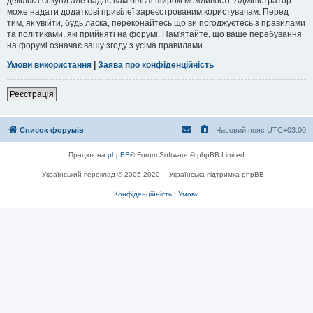
декілька секунд але надає вам більш широкі можливості. Адміністратор
може надати додаткові привілеї зареєстрованим користувачам. Перед
тим, як увійти, будь ласка, переконайтесь що ви погоджуєтесь з правилами
та політиками, які прийняті на форумі. Пам'ятайте, що ваше перебування
на форумі означає вашу згоду з усіма правилами.
Умови використання
|
Заява про конфіденційність
Реєстрація
Список форумів
Часовий пояс
UTC+03:00
Працює на
phpBB
® Forum Software © phpBB Limited
Український переклад © 2005-2020
Українська підтримка phpBB
Конфіденційність
|
Умови