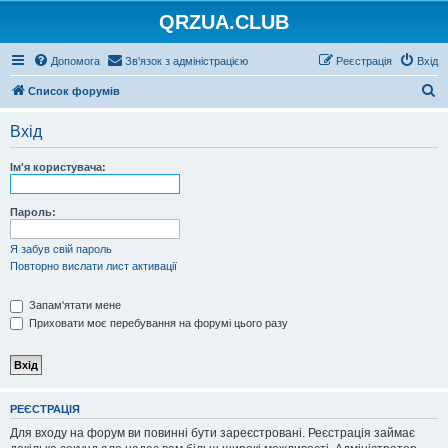
QRZUA.CLUB
Допомога
Зв'язок з адміністрацією
Реєстрація
Вхід
П
Список форумів
о
Вхід
ш
у
Ім'я користувача:
к
Пароль:
Я забув свій пароль
Повторно вислати лист активації
Запам'ятати мене
Приховати моє перебування на форумі цього разу
РЕЄСТРАЦІЯ
Для входу на форум ви повинні бути зареєстровані. Реєстрація займає