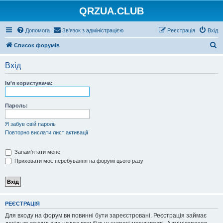
QRZUA.CLUB
Допомога
Зв'язок з адміністрацією
Реєстрація
Вхід
П
Список форумів
о
Вхід
ш
у
Ім'я користувача:
к
Пароль:
Я забув свій пароль
Повторно вислати лист активації
Запам'ятати мене
Приховати моє перебування на форумі цього разу
РЕЄСТРАЦІЯ
Для входу на форум ви повинні бути зареєстровані. Реєстрація займає