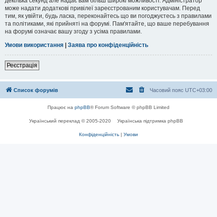
декілька секунд але надає вам більш широкі можливості. Адміністратор
може надати додаткові привілеї зареєстрованим користувачам. Перед
тим, як увійти, будь ласка, переконайтесь що ви погоджуєтесь з правилами
та політиками, які прийняті на форумі. Пам'ятайте, що ваше перебування
на форумі означає вашу згоду з усіма правилами.
Умови використання
|
Заява про конфіденційність
Реєстрація
Список форумів
Часовий пояс
UTC+03:00
Працює на
phpBB
® Forum Software © phpBB Limited
Український переклад © 2005-2020
Українська підтримка phpBB
Конфіденційність
|
Умови