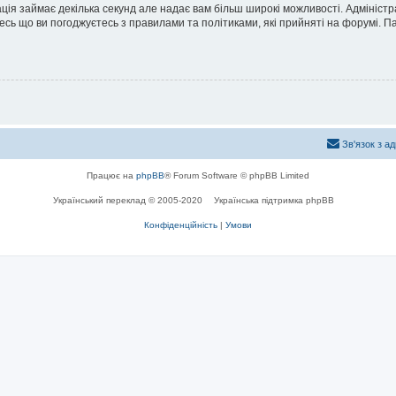
ація займає декілька секунд але надає вам більш широкі можливості. Адмініст
йтесь що ви погоджуєтесь з правилами та політиками, які прийняті на форумі.
Зв'язок з а
Працює на
phpBB
® Forum Software © phpBB Limited
Український переклад © 2005-2020
Українська підтримка phpBB
Конфіденційність
|
Умови