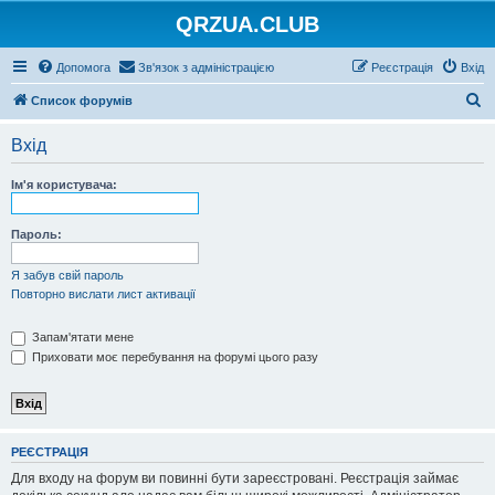
QRZUA.CLUB
Допомога
Зв'язок з адміністрацією
Реєстрація
Вхід
П
Список форумів
о
Вхід
ш
у
Ім'я користувача:
к
Пароль:
Я забув свій пароль
Повторно вислати лист активації
Запам'ятати мене
Приховати моє перебування на форумі цього разу
РЕЄСТРАЦІЯ
Для входу на форум ви повинні бути зареєстровані. Реєстрація займає