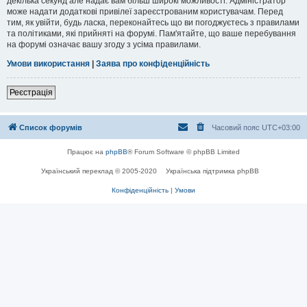
декілька секунд але надає вам більш широкі можливості. Адміністратор
може надати додаткові привілеї зареєстрованим користувачам. Перед
тим, як увійти, будь ласка, переконайтесь що ви погоджуєтесь з правилами
та політиками, які прийняті на форумі. Пам'ятайте, що ваше перебування
на форумі означає вашу згоду з усіма правилами.
Умови використання
|
Заява про конфіденційність
Реєстрація
Список форумів
Часовий пояс
UTC+03:00
Працює на
phpBB
® Forum Software © phpBB Limited
Український переклад © 2005-2020
Українська підтримка phpBB
Конфіденційність
|
Умови