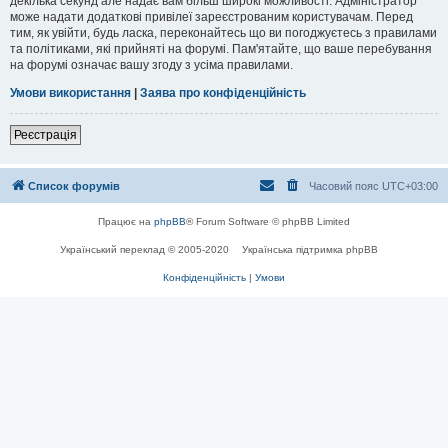
декілька секунд але надає вам більш широкі можливості. Адміністратор
може надати додаткові привілеї зареєстрованим користувачам. Перед
тим, як увійти, будь ласка, переконайтесь що ви погоджуєтесь з правилами
та політиками, які прийняті на форумі. Пам'ятайте, що ваше перебування
на форумі означає вашу згоду з усіма правилами.
Умови використання
|
Заява про конфіденційність
Реєстрація
Список форумів
Часовий пояс
UTC+03:00
Працює на
phpBB
® Forum Software © phpBB Limited
Український переклад © 2005-2020
Українська підтримка phpBB
Конфіденційність
|
Умови