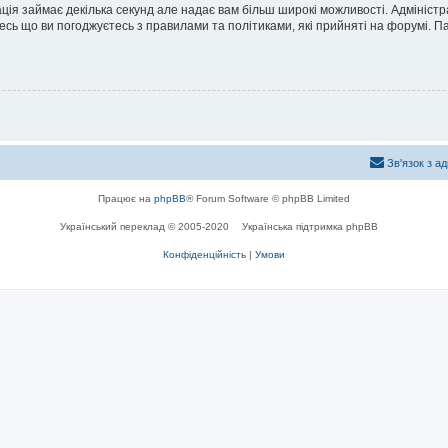
ація займає декілька секунд але надає вам більш широкі можливості. Адмініст
йтесь що ви погоджуєтесь з правилами та політиками, які прийняті на форумі.
Зв'язок з а
Працює на
phpBB
® Forum Software © phpBB Limited
Український переклад © 2005-2020
Українська підтримка phpBB
Конфіденційність
|
Умови