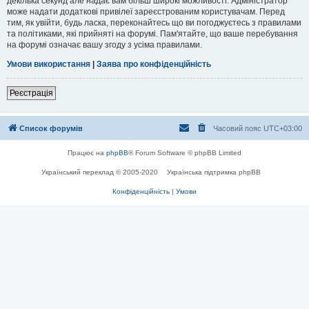
декілька секунд але надає вам більш широкі можливості. Адміністратор
може надати додаткові привілеї зареєстрованим користувачам. Перед
тим, як увійти, будь ласка, переконайтесь що ви погоджуєтесь з правилами
та політиками, які прийняті на форумі. Пам'ятайте, що ваше перебування
на форумі означає вашу згоду з усіма правилами.
Умови використання
|
Заява про конфіденційність
Реєстрація
Список форумів
Часовий пояс
UTC+03:00
Працює на
phpBB
® Forum Software © phpBB Limited
Український переклад © 2005-2020
Українська підтримка phpBB
Конфіденційність
|
Умови