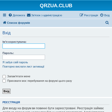
QRZUA.CLUB
Допомога
Зв'язок з адміністрацією
Реєстрація
Вхід
П
Список форумів
о
Вхід
ш
у
Ім'я користувача:
к
Пароль:
Я забув свій пароль
Повторно вислати лист активації
Запам'ятати мене
Приховати моє перебування на форумі цього разу
РЕЄСТРАЦІЯ
Для входу на форум ви повинні бути зареєстровані. Реєстрація займає