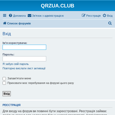
QRZUA.CLUB
Допомога
Зв'язок з адміністрацією
Реєстрація
Вхід
П
Список форумів
о
Вхід
ш
у
Ім'я користувача:
к
Пароль:
Я забув свій пароль
Повторно вислати лист активації
Запам'ятати мене
Приховати моє перебування на форумі цього разу
РЕЄСТРАЦІЯ
Для входу на форум ви повинні бути зареєстровані. Реєстрація займає