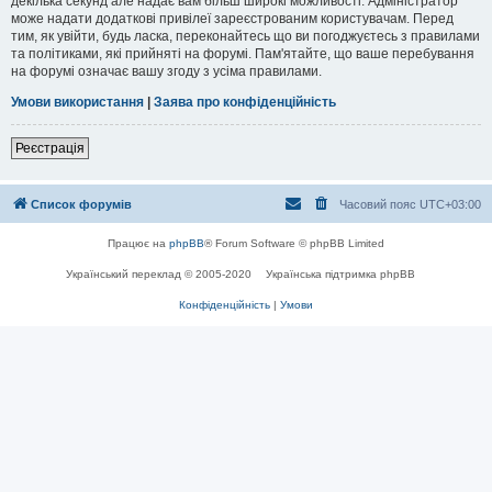
декілька секунд але надає вам більш широкі можливості. Адміністратор
може надати додаткові привілеї зареєстрованим користувачам. Перед
тим, як увійти, будь ласка, переконайтесь що ви погоджуєтесь з правилами
та політиками, які прийняті на форумі. Пам'ятайте, що ваше перебування
на форумі означає вашу згоду з усіма правилами.
Умови використання
|
Заява про конфіденційність
Реєстрація
Список форумів
Часовий пояс
UTC+03:00
Працює на
phpBB
® Forum Software © phpBB Limited
Український переклад © 2005-2020
Українська підтримка phpBB
Конфіденційність
|
Умови