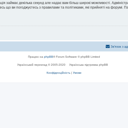
ація займає декілька секунд але надає вам більш широкі можливості. Адмініст
йтесь що ви погоджуєтесь з правилами та політиками, які прийняті на форумі.
Зв'язок з а
Працює на
phpBB
® Forum Software © phpBB Limited
Український переклад © 2005-2020
Українська підтримка phpBB
Конфіденційність
|
Умови