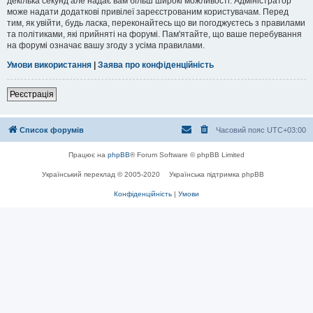
декілька секунд але надає вам більш широкі можливості. Адміністратор
може надати додаткові привілеї зареєстрованим користувачам. Перед
тим, як увійти, будь ласка, переконайтесь що ви погоджуєтесь з правилами
та політиками, які прийняті на форумі. Пам'ятайте, що ваше перебування
на форумі означає вашу згоду з усіма правилами.
Умови використання
|
Заява про конфіденційність
Реєстрація
Список форумів
Часовий пояс
UTC+03:00
Працює на
phpBB
® Forum Software © phpBB Limited
Український переклад © 2005-2020
Українська підтримка phpBB
Конфіденційність
|
Умови