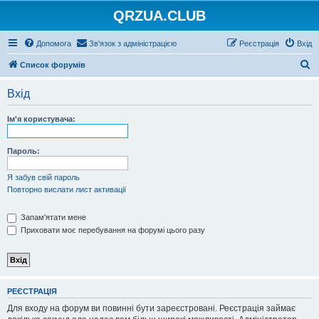
QRZUA.CLUB
Допомога
Зв'язок з адміністрацією
Реєстрація
Вхід
П
Список форумів
о
Вхід
ш
у
Ім'я користувача:
к
Пароль:
Я забув свій пароль
Повторно вислати лист активації
Запам'ятати мене
Приховати моє перебування на форумі цього разу
РЕЄСТРАЦІЯ
Для входу на форум ви повинні бути зареєстровані. Реєстрація займає