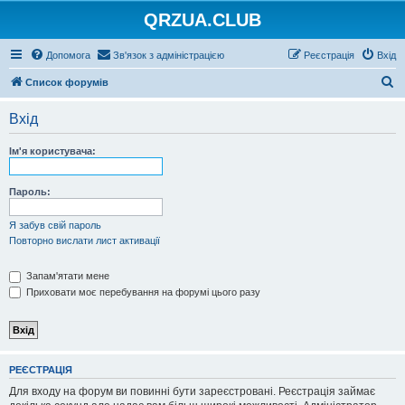
QRZUA.CLUB
Допомога
Зв'язок з адміністрацією
Реєстрація
Вхід
П
Список форумів
о
Вхід
ш
у
Ім'я користувача:
к
Пароль:
Я забув свій пароль
Повторно вислати лист активації
Запам'ятати мене
Приховати моє перебування на форумі цього разу
РЕЄСТРАЦІЯ
Для входу на форум ви повинні бути зареєстровані. Реєстрація займає