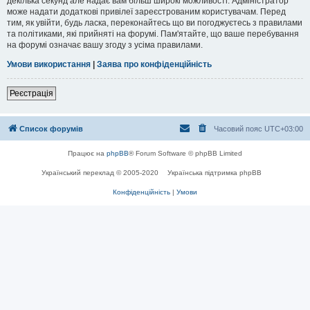
декілька секунд але надає вам більш широкі можливості. Адміністратор
може надати додаткові привілеї зареєстрованим користувачам. Перед
тим, як увійти, будь ласка, переконайтесь що ви погоджуєтесь з правилами
та політиками, які прийняті на форумі. Пам'ятайте, що ваше перебування
на форумі означає вашу згоду з усіма правилами.
Умови використання
|
Заява про конфіденційність
Реєстрація
Список форумів
Часовий пояс
UTC+03:00
Працює на
phpBB
® Forum Software © phpBB Limited
Український переклад © 2005-2020
Українська підтримка phpBB
Конфіденційність
|
Умови