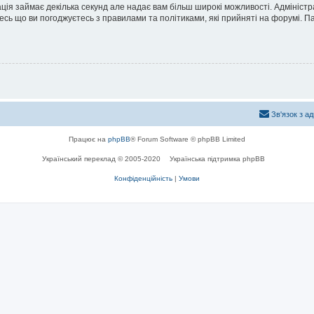
ація займає декілька секунд але надає вам більш широкі можливості. Адмініст
йтесь що ви погоджуєтесь з правилами та політиками, які прийняті на форумі.
Зв'язок з а
Працює на
phpBB
® Forum Software © phpBB Limited
Український переклад © 2005-2020
Українська підтримка phpBB
Конфіденційність
|
Умови