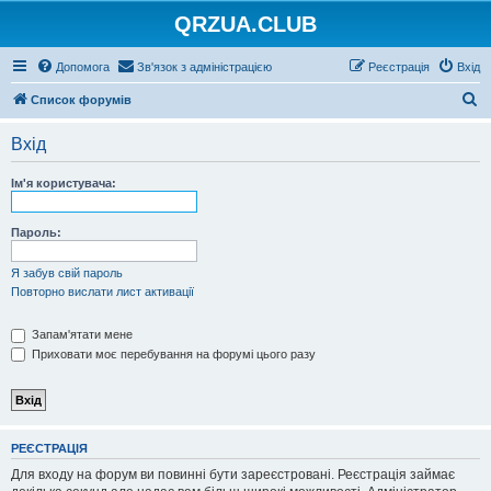
QRZUA.CLUB
Допомога
Зв'язок з адміністрацією
Реєстрація
Вхід
П
Список форумів
о
Вхід
ш
у
Ім'я користувача:
к
Пароль:
Я забув свій пароль
Повторно вислати лист активації
Запам'ятати мене
Приховати моє перебування на форумі цього разу
РЕЄСТРАЦІЯ
Для входу на форум ви повинні бути зареєстровані. Реєстрація займає