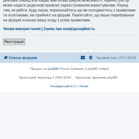
декілька секунд але надає вам більш широкі можливості. Адміністратор
може надати додаткові привілеї зареєстрованим користувачам. Перед
тим, як увійти, будь ласка, переконайтесь що ви погоджуєтесь з правилами
та політиками, які прийняті на форумі. Пам'ятайте, що ваше перебування
на форумі означає вашу згоду з усіма правилами.
Умови використання
|
Заява про конфіденційність
Реєстрація
Список форумів
Часовий пояс
UTC+03:00
Працює на
phpBB
® Forum Software © phpBB Limited
Український переклад © 2005-2020
Українська підтримка phpBB
Конфіденційність
|
Умови