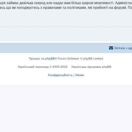
ація займає декілька секунд але надає вам більш широкі можливості. Адмініст
йтесь що ви погоджуєтесь з правилами та політиками, які прийняті на форумі.
Зв'язок з а
Працює на
phpBB
® Forum Software © phpBB Limited
Український переклад © 2005-2020
Українська підтримка phpBB
Конфіденційність
|
Умови