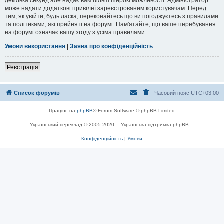
декілька секунд але надає вам більш широкі можливості. Адміністратор
може надати додаткові привілеї зареєстрованим користувачам. Перед
тим, як увійти, будь ласка, переконайтесь що ви погоджуєтесь з правилами
та політиками, які прийняті на форумі. Пам'ятайте, що ваше перебування
на форумі означає вашу згоду з усіма правилами.
Умови використання
|
Заява про конфіденційність
Реєстрація
Список форумів
Часовий пояс
UTC+03:00
Працює на
phpBB
® Forum Software © phpBB Limited
Український переклад © 2005-2020
Українська підтримка phpBB
Конфіденційність
|
Умови