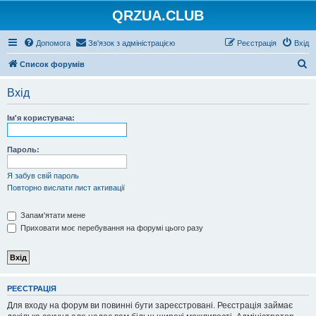
QRZUA.CLUB
Допомога
Зв'язок з адміністрацією
Реєстрація
Вхід
П
Список форумів
о
Вхід
ш
у
Ім'я користувача:
к
Пароль:
Я забув свій пароль
Повторно вислати лист активації
Запам'ятати мене
Приховати моє перебування на форумі цього разу
РЕЄСТРАЦІЯ
Для входу на форум ви повинні бути зареєстровані. Реєстрація займає