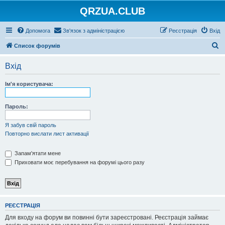
QRZUA.CLUB
Допомога
Зв'язок з адміністрацією
Реєстрація
Вхід
П
Список форумів
о
Вхід
ш
у
Ім'я користувача:
к
Пароль:
Я забув свій пароль
Повторно вислати лист активації
Запам'ятати мене
Приховати моє перебування на форумі цього разу
РЕЄСТРАЦІЯ
Для входу на форум ви повинні бути зареєстровані. Реєстрація займає