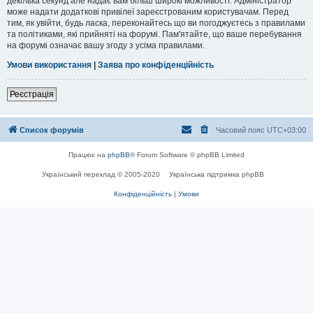
декілька секунд але надає вам більш широкі можливості. Адміністратор
може надати додаткові привілеї зареєстрованим користувачам. Перед
тим, як увійти, будь ласка, переконайтесь що ви погоджуєтесь з правилами
та політиками, які прийняті на форумі. Пам'ятайте, що ваше перебування
на форумі означає вашу згоду з усіма правилами.
Умови використання
|
Заява про конфіденційність
Реєстрація
Список форумів
Часовий пояс
UTC+03:00
Працює на
phpBB
® Forum Software © phpBB Limited
Український переклад © 2005-2020
Українська підтримка phpBB
Конфіденційність
|
Умови