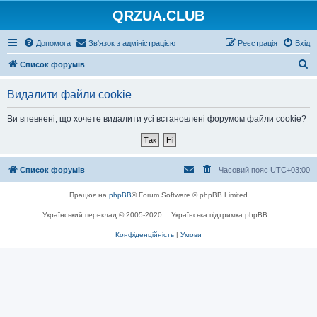
QRZUA.CLUB
Допомога
Зв'язок з адміністрацією
Реєстрація
Вхід
П
Список форумів
о
Видалити файли cookie
ш
у
Ви впевнені, що хочете видалити усі встановлені форумом файли cookie?
к
Список форумів
Часовий пояс
UTC+03:00
Працює на
phpBB
® Forum Software © phpBB Limited
Український переклад © 2005-2020
Українська підтримка phpBB
Конфіденційність
|
Умови