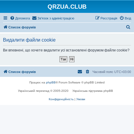
QRZUA.CLUB
Допомога
Зв'язок з адміністрацією
Реєстрація
Вхід
П
Список форумів
о
Видалити файли cookie
ш
у
Ви впевнені, що хочете видалити усі встановлені форумом файли cookie?
к
Список форумів
Часовий пояс
UTC+03:00
Працює на
phpBB
® Forum Software © phpBB Limited
Український переклад © 2005-2020
Українська підтримка phpBB
Конфіденційність
|
Умови