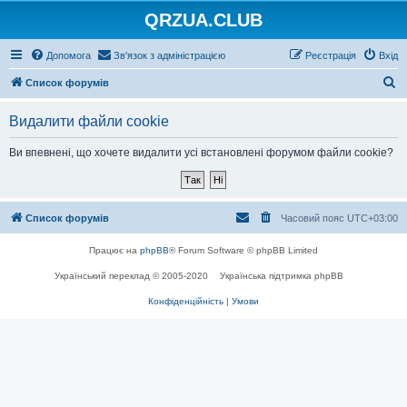
QRZUA.CLUB
Допомога
Зв'язок з адміністрацією
Реєстрація
Вхід
П
Список форумів
о
Видалити файли cookie
ш
у
Ви впевнені, що хочете видалити усі встановлені форумом файли cookie?
к
Список форумів
Часовий пояс
UTC+03:00
Працює на
phpBB
® Forum Software © phpBB Limited
Український переклад © 2005-2020
Українська підтримка phpBB
Конфіденційність
|
Умови