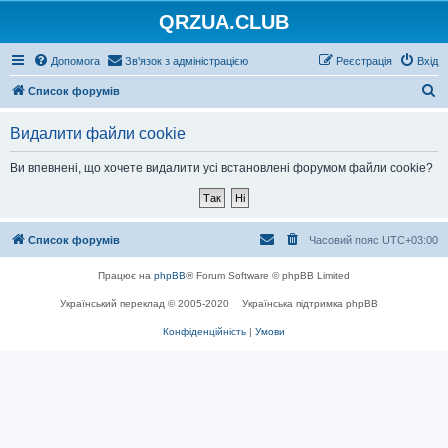
QRZUA.CLUB
Допомога
Зв'язок з адміністрацією
Реєстрація
Вхід
П
Список форумів
о
Видалити файли cookie
ш
у
Ви впевнені, що хочете видалити усі встановлені форумом файли cookie?
к
Список форумів
Часовий пояс
UTC+03:00
Працює на
phpBB
® Forum Software © phpBB Limited
Український переклад © 2005-2020
Українська підтримка phpBB
Конфіденційність
|
Умови