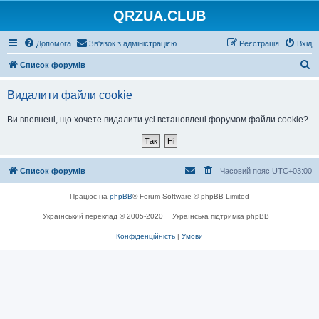
QRZUA.CLUB
Допомога
Зв'язок з адміністрацією
Реєстрація
Вхід
П
Список форумів
о
Видалити файли cookie
ш
у
Ви впевнені, що хочете видалити усі встановлені форумом файли cookie?
к
Список форумів
Часовий пояс
UTC+03:00
Працює на
phpBB
® Forum Software © phpBB Limited
Український переклад © 2005-2020
Українська підтримка phpBB
Конфіденційність
|
Умови