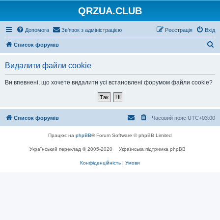
QRZUA.CLUB
Допомога
Зв'язок з адміністрацією
Реєстрація
Вхід
П
Список форумів
о
Видалити файли cookie
ш
у
Ви впевнені, що хочете видалити усі встановлені форумом файли cookie?
к
Список форумів
Часовий пояс
UTC+03:00
Працює на
phpBB
® Forum Software © phpBB Limited
Український переклад © 2005-2020
Українська підтримка phpBB
Конфіденційність
|
Умови