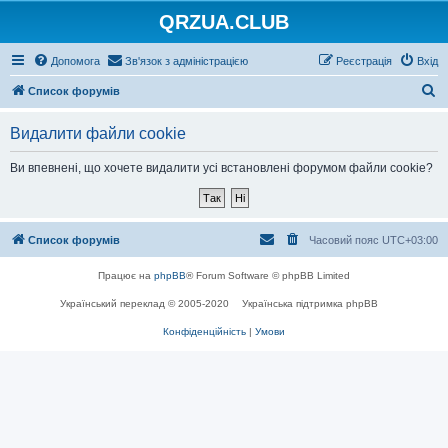
QRZUA.CLUB
Допомога
Зв'язок з адміністрацією
Реєстрація
Вхід
П
Список форумів
о
Видалити файли cookie
ш
у
Ви впевнені, що хочете видалити усі встановлені форумом файли cookie?
к
Список форумів
Часовий пояс
UTC+03:00
Працює на
phpBB
® Forum Software © phpBB Limited
Український переклад © 2005-2020
Українська підтримка phpBB
Конфіденційність
|
Умови