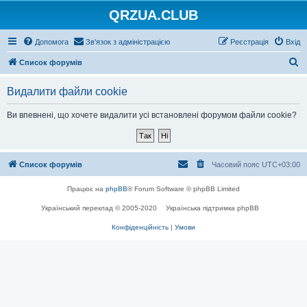
QRZUA.CLUB
Допомога
Зв'язок з адміністрацією
Реєстрація
Вхід
П
Список форумів
о
Видалити файли cookie
ш
у
Ви впевнені, що хочете видалити усі встановлені форумом файли cookie?
к
Список форумів
Часовий пояс
UTC+03:00
Працює на
phpBB
® Forum Software © phpBB Limited
Український переклад © 2005-2020
Українська підтримка phpBB
Конфіденційність
|
Умови