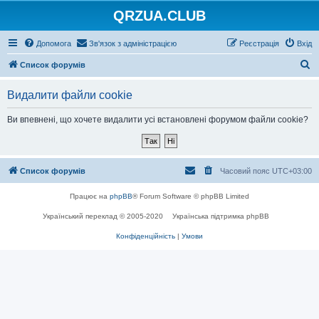
QRZUA.CLUB
Допомога
Зв'язок з адміністрацією
Реєстрація
Вхід
П
Список форумів
о
Видалити файли cookie
ш
у
Ви впевнені, що хочете видалити усі встановлені форумом файли cookie?
к
Список форумів
Часовий пояс
UTC+03:00
Працює на
phpBB
® Forum Software © phpBB Limited
Український переклад © 2005-2020
Українська підтримка phpBB
Конфіденційність
|
Умови