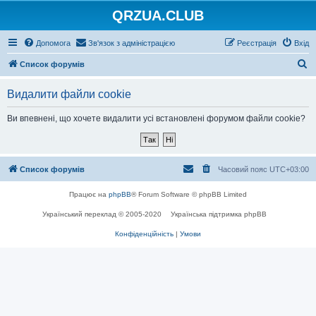
QRZUA.CLUB
Допомога
Зв'язок з адміністрацією
Реєстрація
Вхід
П
Список форумів
о
Видалити файли cookie
ш
у
Ви впевнені, що хочете видалити усі встановлені форумом файли cookie?
к
Список форумів
Часовий пояс
UTC+03:00
Працює на
phpBB
® Forum Software © phpBB Limited
Український переклад © 2005-2020
Українська підтримка phpBB
Конфіденційність
|
Умови