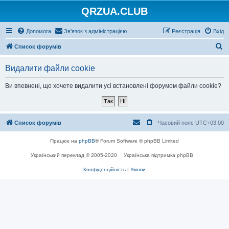
QRZUA.CLUB
Допомога
Зв'язок з адміністрацією
Реєстрація
Вхід
П
Список форумів
о
Видалити файли cookie
ш
у
Ви впевнені, що хочете видалити усі встановлені форумом файли cookie?
к
Список форумів
Часовий пояс
UTC+03:00
Працює на
phpBB
® Forum Software © phpBB Limited
Український переклад © 2005-2020
Українська підтримка phpBB
Конфіденційність
|
Умови