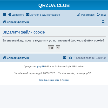
QRZUA.CLUB
Допомога
Зв'язок з адміністрацією
Реєстрація
Вхід
П
Список форумів
о
Видалити файли cookie
ш
у
Ви впевнені, що хочете видалити усі встановлені форумом файли cookie?
к
Список форумів
Часовий пояс
UTC+03:00
Працює на
phpBB
® Forum Software © phpBB Limited
Український переклад © 2005-2020
Українська підтримка phpBB
Конфіденційність
|
Умови