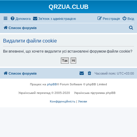
QRZUA.CLUB
Допомога
Зв'язок з адміністрацією
Реєстрація
Вхід
П
Список форумів
о
Видалити файли cookie
ш
у
Ви впевнені, що хочете видалити усі встановлені форумом файли cookie?
к
Список форумів
Часовий пояс
UTC+03:00
Працює на
phpBB
® Forum Software © phpBB Limited
Український переклад © 2005-2020
Українська підтримка phpBB
Конфіденційність
|
Умови