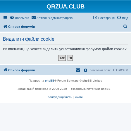
QRZUA.CLUB
Допомога
Зв'язок з адміністрацією
Реєстрація
Вхід
П
Список форумів
о
Видалити файли cookie
ш
у
Ви впевнені, що хочете видалити усі встановлені форумом файли cookie?
к
Список форумів
Часовий пояс
UTC+03:00
Працює на
phpBB
® Forum Software © phpBB Limited
Український переклад © 2005-2020
Українська підтримка phpBB
Конфіденційність
|
Умови