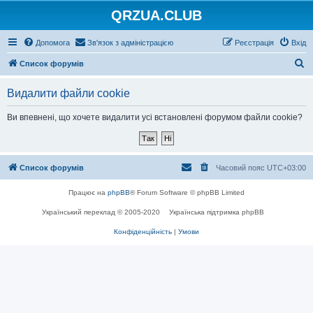
QRZUA.CLUB
Допомога
Зв'язок з адміністрацією
Реєстрація
Вхід
П
Список форумів
о
Видалити файли cookie
ш
у
Ви впевнені, що хочете видалити усі встановлені форумом файли cookie?
к
Список форумів
Часовий пояс
UTC+03:00
Працює на
phpBB
® Forum Software © phpBB Limited
Український переклад © 2005-2020
Українська підтримка phpBB
Конфіденційність
|
Умови