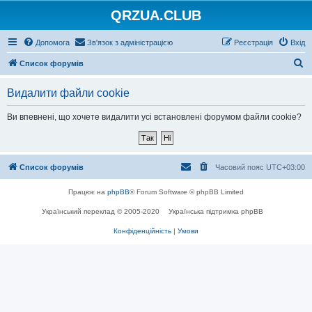
QRZUA.CLUB
Допомога
Зв'язок з адміністрацією
Реєстрація
Вхід
П
Список форумів
о
Видалити файли cookie
ш
у
Ви впевнені, що хочете видалити усі встановлені форумом файли cookie?
к
Список форумів
Часовий пояс
UTC+03:00
Працює на
phpBB
® Forum Software © phpBB Limited
Український переклад © 2005-2020
Українська підтримка phpBB
Конфіденційність
|
Умови