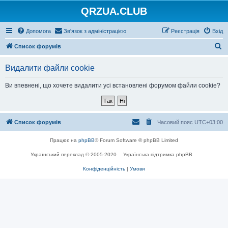
QRZUA.CLUB
Допомога
Зв'язок з адміністрацією
Реєстрація
Вхід
П
Список форумів
о
Видалити файли cookie
ш
у
Ви впевнені, що хочете видалити усі встановлені форумом файли cookie?
к
Список форумів
Часовий пояс
UTC+03:00
Працює на
phpBB
® Forum Software © phpBB Limited
Український переклад © 2005-2020
Українська підтримка phpBB
Конфіденційність
|
Умови