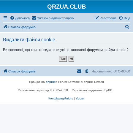
QRZUA.CLUB
Допомога
Зв'язок з адміністрацією
Реєстрація
Вхід
П
Список форумів
о
Видалити файли cookie
ш
у
Ви впевнені, що хочете видалити усі встановлені форумом файли cookie?
к
Список форумів
Часовий пояс
UTC+03:00
Працює на
phpBB
® Forum Software © phpBB Limited
Український переклад © 2005-2020
Українська підтримка phpBB
Конфіденційність
|
Умови