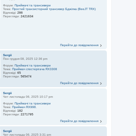
Форум:
Приймачі та трансивери
Тема:
Простий транзисторний трансивер Бджілка (BeeJT TRX)
Відповіді:
286
Перегляди:
2421634
Перейти до повідомлення
Sergii
Пон грудня 08, 2025 12:36 pm
Форум:
Приймачі та трансивери
Тема:
Приймач спостерігача RX3308
Відповіді:
65
Перегляди:
565474
Перейти до повідомлення
Sergii
Чет листопада 06, 2025 10:17 pm
Форум:
Приймачі та трансивери
Тема:
Приймач RX998.
Відповіді:
182
Перегляди:
2271795
Перейти до повідомлення
Sergii
Чет листопада 06, 2025 3:31 pm