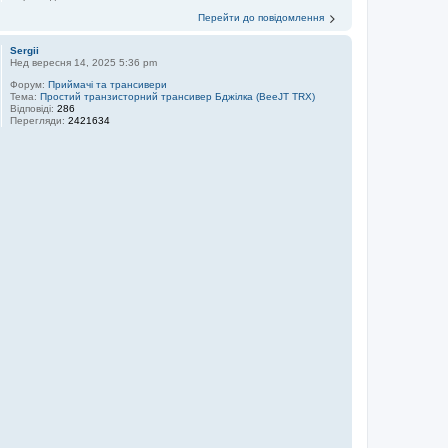
Перейти до повідомлення
Sergii
Нед вересня 14, 2025 5:36 pm
Форум:
Приймачі та трансивери
Тема:
Простий транзисторний трансивер Бджілка (BeeJT TRX)
Відповіді:
286
Перегляди:
2421634