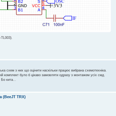
-TL003).
ька схем з них що оцінити наскільки працює вибрана схемотехніка.
вий комплект було б цікаво замовляти одразу з монтажем усіх смд.
Бо кита...
а (BeeJT TRX)