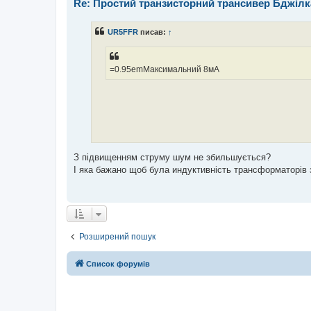
Re: Простий транзисторний трансивер Бджілк
UR5FFR
писав:
↑
=0.95emМаксимальний 8мА
З підвищенням струму шум не збильшується?
І яка бажано щоб була индуктивність трансформаторів
Розширений пошук
Список форумів