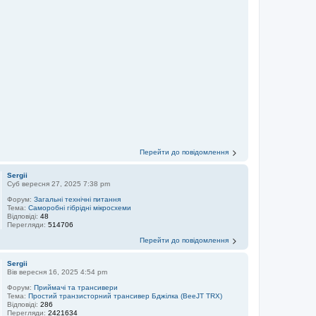
Перейти до повідомлення
Sergii
Суб вересня 27, 2025 7:38 pm
Форум:
Загальні технічні питання
Тема:
Саморобні гібрідні мікросхеми
Відповіді:
48
Перегляди:
514706
Перейти до повідомлення
Sergii
Вів вересня 16, 2025 4:54 pm
Форум:
Приймачі та трансивери
Тема:
Простий транзисторний трансивер Бджілка (BeeJT TRX)
Відповіді:
286
Перегляди:
2421634