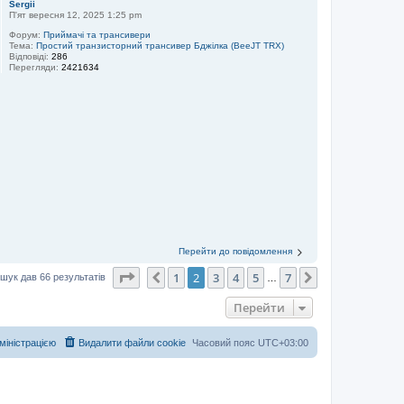
Sergii
П'ят вересня 12, 2025 1:25 pm
Форум:
Приймачі та трансивери
Тема:
Простий транзисторний трансивер Бджілка (BeeJT TRX)
Відповіді:
286
Перегляди:
2421634
Перейти до повідомлення
Сторінка
2
з
7
1
2
3
4
5
7
Поперед.
Далі
шук дав 66 результатів
…
Перейти
дміністрацією
Видалити файли cookie
Часовий пояс
UTC+03:00