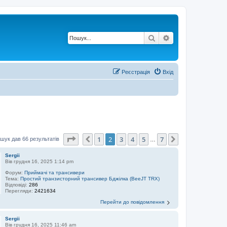
Пошук
Розширений по
Реєстрація
Вхід
Сторінка
2
з
7
1
2
3
4
5
7
Поперед.
Далі
шук дав 66 результатів
…
Sergii
Вів грудня 16, 2025 1:14 pm
Форум:
Приймачі та трансивери
Тема:
Простий транзисторний трансивер Бджілка (BeeJT TRX)
Відповіді:
286
Перегляди:
2421634
Перейти до повідомлення
Sergii
Вів грудня 16, 2025 11:46 am