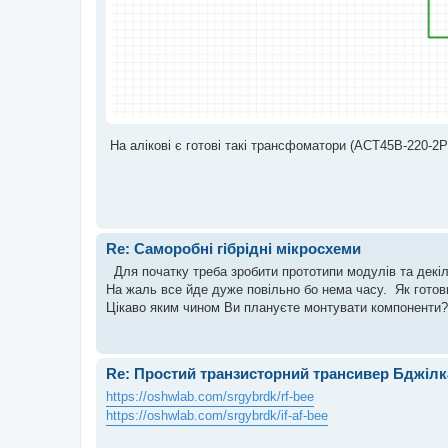
На алікові є готові такі трансфоматори (ACT45B-220-2P
Re: Саморобні гібрідні мікросхеми
Для початку треба зробити прототипи модулів та декіл
На жаль все йде дуже повільно бо нема часу. Як гото
Цікаво яким чином Ви плануєте монтувати компоненти? 
Re: Простий транзисторний трансивер Бджілк
https://oshwlab.com/srgybrdk/rf-bee
https://oshwlab.com/srgybrdk/if-af-bee