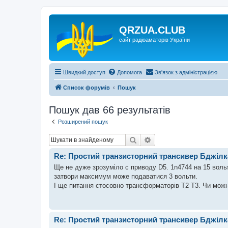
QRZUA.CLUB
сайт радіоаматорів України
Швидкий доступ
Допомога
Зв'язок з адміністрацією
Список форумів
Пошук
Пошук дав 66 результатів
Розширений пошук
Пошук
Розширений пошук
Re: Простий транзисторний трансивер Бджілк
Ще не дуже зрозуміло с приводу D5. 1n4744 на 15 вольт. 
затвори максимум може подаватися 3 вольти.
І ще питання стосовно трансформаторів Т2 Т3. Чи можна
Re: Простий транзисторний трансивер Бджілк