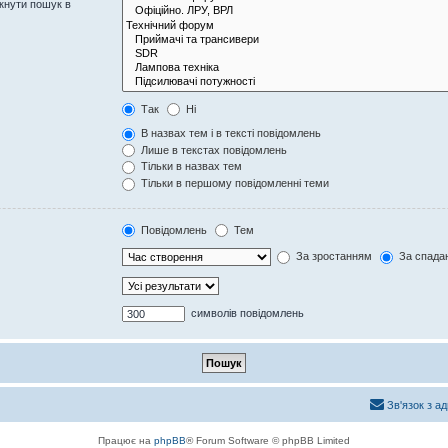
кнути пошук в
Так
Ні
В назвах тем і в тексті повідомлень
Лише в текстах повідомлень
Тільки в назвах тем
Тільки в першому повідомленні теми
Повідомлень
Тем
За зростанням
За спада
символів повідомлень
Зв'язок з а
Працює на
phpBB
® Forum Software © phpBB Limited