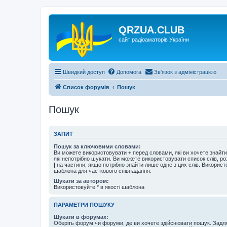
QRZUA.CLUB
сайт радіоаматорів України
Швидкий доступ
Допомога
Зв'язок з адміністрацією
Список форумів
Пошук
Пошук
ЗАПИТ
Пошук за ключовими словами:
Ви можете використовувати
+
перед словами, які ви хочете знайт
які непотрібно шукати. Ви можете використовувати список слів, р
|
на частини, якщо потрібно знайти лише одне з цих слів. Використо
шаблона для часткового співпадання.
Шукати за автором:
Використовуйте * в якості шаблона
ПАРАМЕТРИ ПОШУКУ
Шукати в форумах:
Оберіть форум чи форуми, де ви хочете здійснювати пошук. Задл