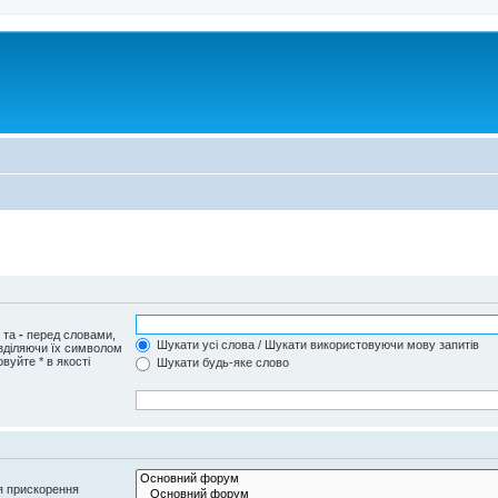
и та
-
перед словами,
Шукати усі слова / Шукати використовуючи мову запитів
озділяючи їх символом
вуйте * в якості
Шукати будь-яке слово
я прискорення