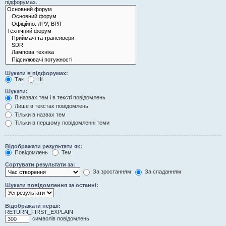
підфорумах.
Шукати в підфорумах:
Так
Ні
Шукати:
В назвах тем і в тексті повідомлень
Лише в текстах повідомлень
Тільки в назвах тем
Тільки в першому повідомленні теми
Відображати результати як:
Повідомлень
Тем
Сортувати результати за:
За зростанням
За спаданням
Шукати повідомлення за останні:
Відображати перші:
RETURN_FIRST_EXPLAIN
символів повідомлень