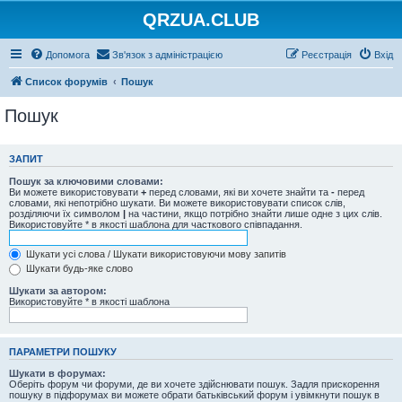
QRZUA.CLUB
Допомога
Зв'язок з адміністрацією
Реєстрація
Вхід
Список форумів
Пошук
Пошук
ЗАПИТ
Пошук за ключовими словами:
Ви можете використовувати
+
перед словами, які ви хочете знайти та
-
перед
словами, які непотрібно шукати. Ви можете використовувати список слів,
розділяючи їх символом
|
на частини, якщо потрібно знайти лише одне з цих слів.
Використовуйте * в якості шаблона для часткового співпадання.
Шукати усі слова / Шукати використовуючи мову запитів
Шукати будь-яке слово
Шукати за автором:
Використовуйте * в якості шаблона
ПАРАМЕТРИ ПОШУКУ
Шукати в форумах:
Оберіть форум чи форуми, де ви хочете здійснювати пошук. Задля прискорення
пошуку в підфорумах ви можете обрати батьківський форум і увімкнути пошук в