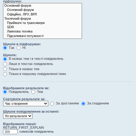
підфорумах.
Шукати в підфорумах:
Так
Ні
Шукати:
В назвах тем і в тексті повідомлень
Лише в текстах повідомлень
Тільки в назвах тем
Тільки в першому повідомленні теми
Відображати результати як:
Повідомлень
Тем
Сортувати результати за:
За зростанням
За спаданням
Шукати повідомлення за останні:
Відображати перші:
RETURN_FIRST_EXPLAIN
символів повідомлень