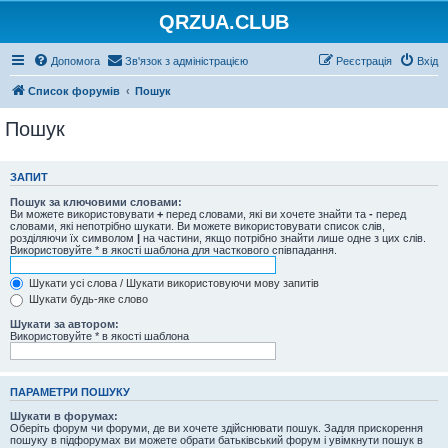
QRZUA.CLUB
Допомога
Зв'язок з адміністрацією
Реєстрація
Вхід
Список форумів
Пошук
Пошук
ЗАПИТ
Пошук за ключовими словами:
Ви можете використовувати
+
перед словами, які ви хочете знайти та
-
перед
словами, які непотрібно шукати. Ви можете використовувати список слів,
розділяючи їх символом
|
на частини, якщо потрібно знайти лише одне з цих слів.
Використовуйте * в якості шаблона для часткового співпадання.
Шукати усі слова / Шукати використовуючи мову запитів
Шукати будь-яке слово
Шукати за автором:
Використовуйте * в якості шаблона
ПАРАМЕТРИ ПОШУКУ
Шукати в форумах:
Оберіть форум чи форуми, де ви хочете здійснювати пошук. Задля прискорення
пошуку в підфорумах ви можете обрати батьківський форум і увімкнути пошук в