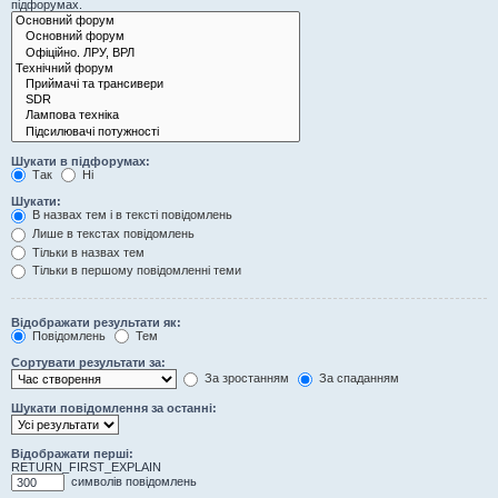
підфорумах.
Шукати в підфорумах:
Так
Ні
Шукати:
В назвах тем і в тексті повідомлень
Лише в текстах повідомлень
Тільки в назвах тем
Тільки в першому повідомленні теми
Відображати результати як:
Повідомлень
Тем
Сортувати результати за:
За зростанням
За спаданням
Шукати повідомлення за останні:
Відображати перші:
RETURN_FIRST_EXPLAIN
символів повідомлень