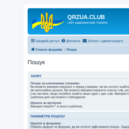
QRZUA.CLUB
сайт радіоаматорів України
Швидкий доступ
Допомога
Зв'язок з адміністрацією
Список форумів
Пошук
Пошук
ЗАПИТ
Пошук за ключовими словами:
Ви можете використовувати
+
перед словами, які ви хочете знайт
які непотрібно шукати. Ви можете використовувати список слів, р
|
на частини, якщо потрібно знайти лише одне з цих слів. Використо
шаблона для часткового співпадання.
Шукати за автором:
Використовуйте * в якості шаблона
ПАРАМЕТРИ ПОШУКУ
Шукати в форумах:
Оберіть форум чи форуми, де ви хочете здійснювати пошук. Задл