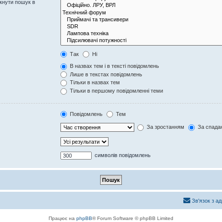
кнути пошук в
Так
Ні
В назвах тем і в тексті повідомлень
Лише в текстах повідомлень
Тільки в назвах тем
Тільки в першому повідомленні теми
Повідомлень
Тем
За зростанням
За спада
символів повідомлень
Зв'язок з а
Працює на
phpBB
® Forum Software © phpBB Limited