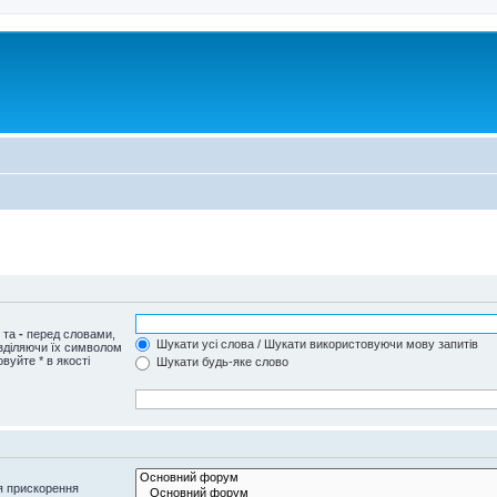
и та
-
перед словами,
Шукати усі слова / Шукати використовуючи мову запитів
озділяючи їх символом
вуйте * в якості
Шукати будь-яке слово
я прискорення