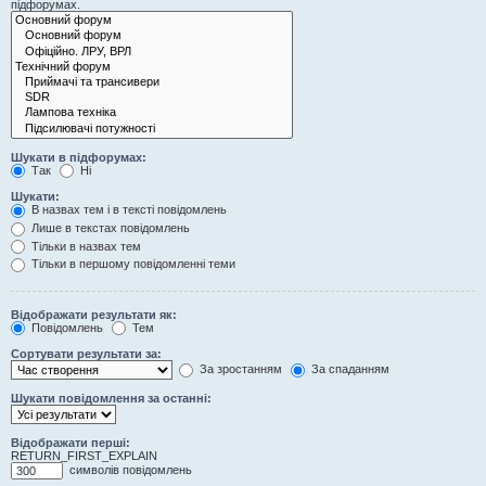
підфорумах.
Шукати в підфорумах:
Так
Ні
Шукати:
В назвах тем і в тексті повідомлень
Лише в текстах повідомлень
Тільки в назвах тем
Тільки в першому повідомленні теми
Відображати результати як:
Повідомлень
Тем
Сортувати результати за:
За зростанням
За спаданням
Шукати повідомлення за останні:
Відображати перші:
RETURN_FIRST_EXPLAIN
символів повідомлень