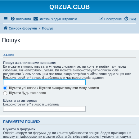
QRZUA.CLUB
Допомога
Зв'язок з адміністрацією
Реєстрація
Вхід
Список форумів
Пошук
Пошук
ЗАПИТ
Пошук за ключовими словами:
Ви можете використовувати
+
перед словами, які ви хочете знайти та
-
перед
словами, які непотрібно шукати. Ви можете використовувати список слів,
розділяючи їх символом
|
на частини, якщо потрібно знайти лише одне з цих слів.
Використовуйте * в якості шаблона для часткового співпадання.
Шукати усі слова / Шукати використовуючи мову запитів
Шукати будь-яке слово
Шукати за автором:
Використовуйте * в якості шаблона
ПАРАМЕТРИ ПОШУКУ
Шукати в форумах:
Оберіть форум чи форуми, де ви хочете здійснювати пошук. Задля прискорення
пошуку в підфорумах ви можете обрати батьківський форум і увімкнути пошук в