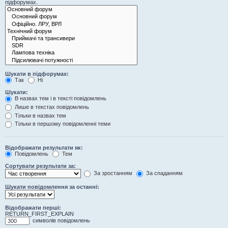
підфорумах.
Шукати в підфорумах:
Так
Ні
Шукати:
В назвах тем і в тексті повідомлень
Лише в текстах повідомлень
Тільки в назвах тем
Тільки в першому повідомленні теми
Відображати результати як:
Повідомлень
Тем
Сортувати результати за:
За зростанням
За спаданням
Шукати повідомлення за останні:
Відображати перші:
RETURN_FIRST_EXPLAIN
символів повідомлень