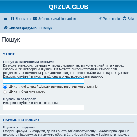
QRZUA.CLUB
Допомога
Зв'язок з адміністрацією
Реєстрація
Вхід
Список форумів
Пошук
Пошук
ЗАПИТ
Пошук за ключовими словами:
Ви можете використовувати
+
перед словами, які ви хочете знайти та
-
перед
словами, які непотрібно шукати. Ви можете використовувати список слів,
розділяючи їх символом
|
на частини, якщо потрібно знайти лише одне з цих слів.
Використовуйте * в якості шаблона для часткового співпадання.
Шукати усі слова / Шукати використовуючи мову запитів
Шукати будь-яке слово
Шукати за автором:
Використовуйте * в якості шаблона
ПАРАМЕТРИ ПОШУКУ
Шукати в форумах:
Оберіть форум чи форуми, де ви хочете здійснювати пошук. Задля прискорення
пошуку в підфорумах ви можете обрати батьківський форум і увімкнути пошук в