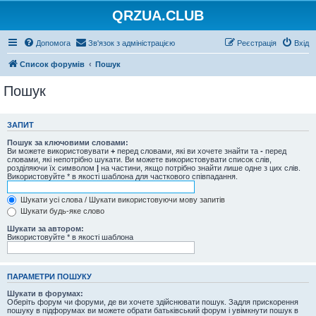
QRZUA.CLUB
Допомога
Зв'язок з адміністрацією
Реєстрація
Вхід
Список форумів
Пошук
Пошук
ЗАПИТ
Пошук за ключовими словами:
Ви можете використовувати
+
перед словами, які ви хочете знайти та
-
перед
словами, які непотрібно шукати. Ви можете використовувати список слів,
розділяючи їх символом
|
на частини, якщо потрібно знайти лише одне з цих слів.
Використовуйте * в якості шаблона для часткового співпадання.
Шукати усі слова / Шукати використовуючи мову запитів
Шукати будь-яке слово
Шукати за автором:
Використовуйте * в якості шаблона
ПАРАМЕТРИ ПОШУКУ
Шукати в форумах:
Оберіть форум чи форуми, де ви хочете здійснювати пошук. Задля прискорення
пошуку в підфорумах ви можете обрати батьківський форум і увімкнути пошук в