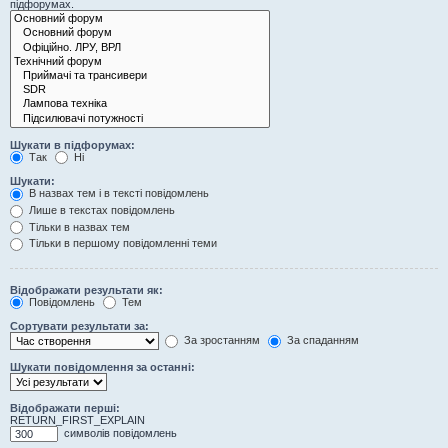
підфорумах.
Шукати в підфорумах:
Так
Ні
Шукати:
В назвах тем і в тексті повідомлень
Лише в текстах повідомлень
Тільки в назвах тем
Тільки в першому повідомленні теми
Відображати результати як:
Повідомлень
Тем
Сортувати результати за:
За зростанням
За спаданням
Шукати повідомлення за останні:
Відображати перші:
RETURN_FIRST_EXPLAIN
символів повідомлень