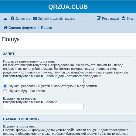
QRZUA.CLUB
Допомога
Зв'язок з адміністрацією
Реєстрація
Вхід
Список форумів
Пошук
Пошук
ЗАПИТ
Пошук за ключовими словами:
Ви можете використовувати
+
перед словами, які ви хочете знайти та
-
перед
словами, які непотрібно шукати. Ви можете використовувати список слів,
розділяючи їх символом
|
на частини, якщо потрібно знайти лише одне з цих слів.
Використовуйте * в якості шаблона для часткового співпадання.
Шукати усі слова / Шукати використовуючи мову запитів
Шукати будь-яке слово
Шукати за автором:
Використовуйте * в якості шаблона
ПАРАМЕТРИ ПОШУКУ
Шукати в форумах:
Оберіть форум чи форуми, де ви хочете здійснювати пошук. Задля прискорення
пошуку в підфорумах ви можете обрати батьківський форум і увімкнути пошук в