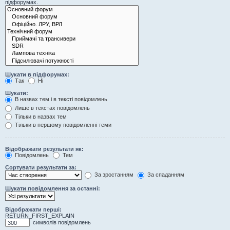
підфорумах.
Шукати в підфорумах:
Так
Ні
Шукати:
В назвах тем і в тексті повідомлень
Лише в текстах повідомлень
Тільки в назвах тем
Тільки в першому повідомленні теми
Відображати результати як:
Повідомлень
Тем
Сортувати результати за:
За зростанням
За спаданням
Шукати повідомлення за останні:
Відображати перші:
RETURN_FIRST_EXPLAIN
символів повідомлень