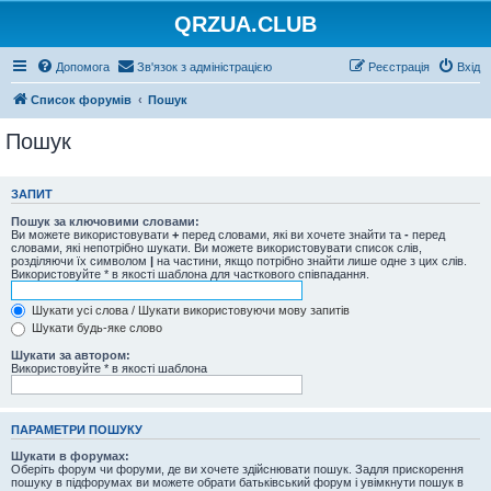
QRZUA.CLUB
Допомога
Зв'язок з адміністрацією
Реєстрація
Вхід
Список форумів
Пошук
Пошук
ЗАПИТ
Пошук за ключовими словами:
Ви можете використовувати
+
перед словами, які ви хочете знайти та
-
перед
словами, які непотрібно шукати. Ви можете використовувати список слів,
розділяючи їх символом
|
на частини, якщо потрібно знайти лише одне з цих слів.
Використовуйте * в якості шаблона для часткового співпадання.
Шукати усі слова / Шукати використовуючи мову запитів
Шукати будь-яке слово
Шукати за автором:
Використовуйте * в якості шаблона
ПАРАМЕТРИ ПОШУКУ
Шукати в форумах:
Оберіть форум чи форуми, де ви хочете здійснювати пошук. Задля прискорення
пошуку в підфорумах ви можете обрати батьківський форум і увімкнути пошук в