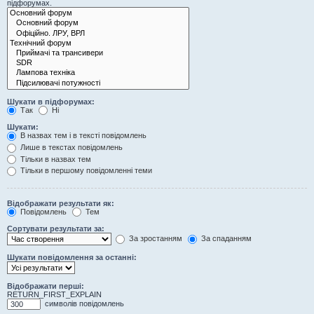
підфорумах.
Шукати в підфорумах:
Так
Ні
Шукати:
В назвах тем і в тексті повідомлень
Лише в текстах повідомлень
Тільки в назвах тем
Тільки в першому повідомленні теми
Відображати результати як:
Повідомлень
Тем
Сортувати результати за:
За зростанням
За спаданням
Шукати повідомлення за останні:
Відображати перші:
RETURN_FIRST_EXPLAIN
символів повідомлень